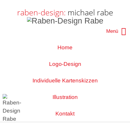
Navigation
|
raben-design:
michael rabe
Seiteninhalt
|
Menü
|
|
Navigation überspringen
Home
|
Logo-Design
|
Individuelle Kartenskizzen
|
Illustration
|
Kontakt